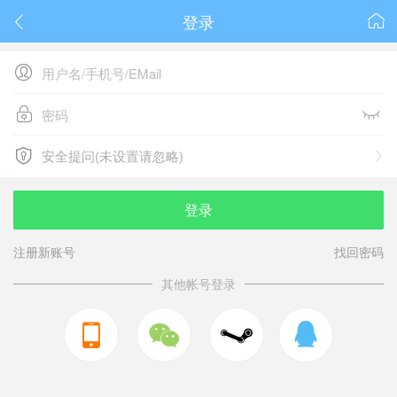
登录






安全提问(未设置请忽略)

安全提问(未设置请忽略)
登录
注册新账号
找回密码
其他帐号登录


