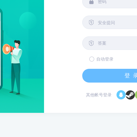


安全提问

自动登录
登
其他帐号登录
