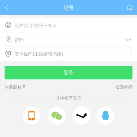
登录






安全提问(未设置请忽略)

安全提问(未设置请忽略)
登录
注册新账号
找回密码
其他帐号登录


