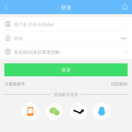
登录






安全提问(未设置请忽略)

安全提问(未设置请忽略)
登录
注册新账号
找回密码
其他帐号登录


