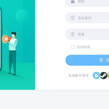


安全提问

自动登录
登
其他帐号登录
