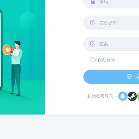


安全提问

自动登录
登
其他帐号登录
