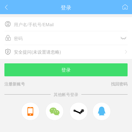
登录






安全提问(未设置请忽略)

安全提问(未设置请忽略)
登录
注册新账号
找回密码
其他帐号登录


