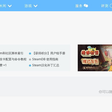
休闲
游戏
服务
评测
eam和社区脚本索引
【获得积分】用户组手册
F 挂卡配置与命令教程
SteamDB 使用指南
费 +1
Steam汉化补丁汇总