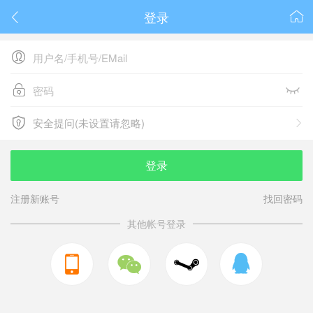
登录






安全提问(未设置请忽略)

安全提问(未设置请忽略)
登录
注册新账号
找回密码
其他帐号登录


