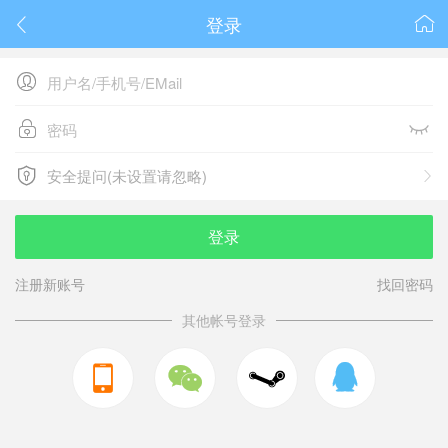
登录






安全提问(未设置请忽略)

安全提问(未设置请忽略)
登录
注册新账号
找回密码
其他帐号登录


