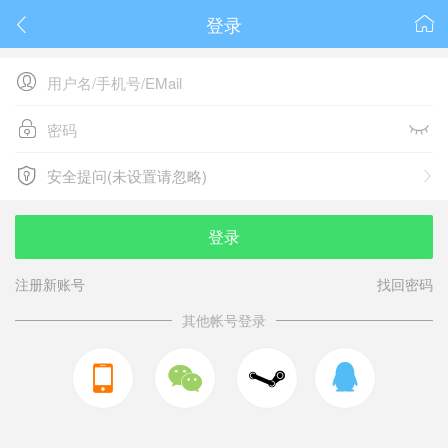
登录






安全提问(未设置请忽略)

安全提问(未设置请忽略)
登录
注册新账号
找回密码
其他帐号登录


