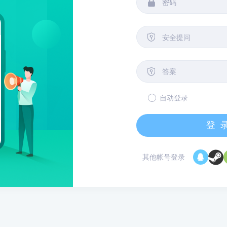


安全提问

自动登录
登
其他帐号登录
