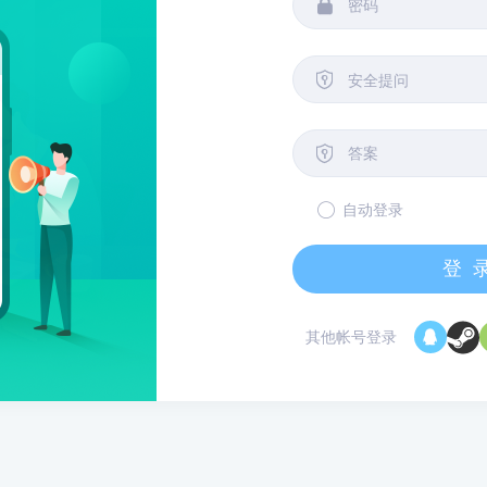


安全提问

自动登录
登
其他帐号登录
