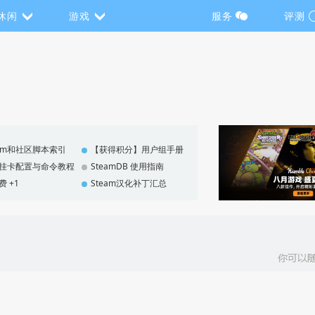
休闲
游戏
服务
评测
eam和社区脚本索引
【获得积分】用户组手册
F 挂卡配置与命令教程
SteamDB 使用指南
费 +1
Steam汉化补丁汇总