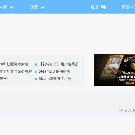
休闲
游戏
服务
评测
eam和社区脚本索引
【获得积分】用户组手册
F 挂卡配置与命令教程
SteamDB 使用指南
费 +1
Steam汉化补丁汇总