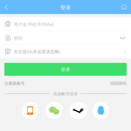
登录






安全提问(未设置请忽略)

安全提问(未设置请忽略)
登录
注册新账号
找回密码
其他帐号登录


