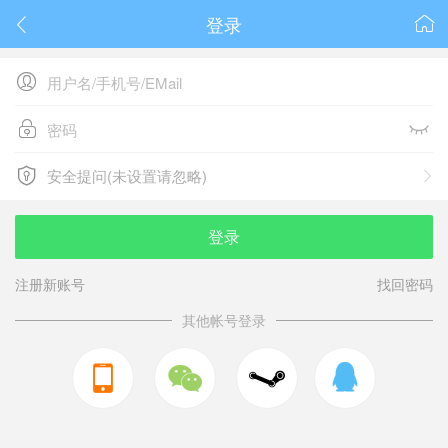
登录






安全提问(未设置请忽略)

安全提问(未设置请忽略)
登录
注册新账号
找回密码
其他帐号登录


