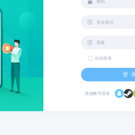


安全提问

自动登录
登
其他帐号登录
