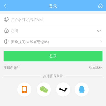
登录






安全提问(未设置请忽略)

安全提问(未设置请忽略)
登录
注册新账号
找回密码
其他帐号登录


