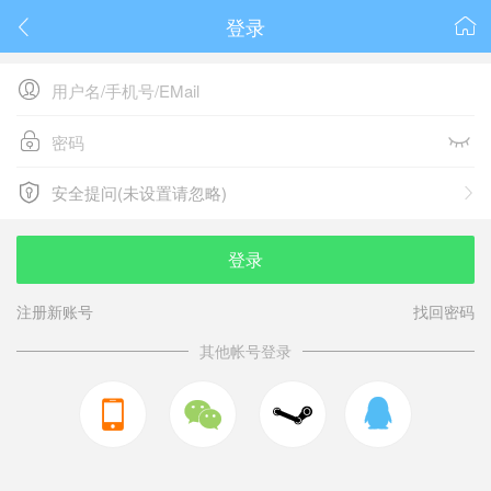
登录






安全提问(未设置请忽略)

安全提问(未设置请忽略)
登录
注册新账号
找回密码
其他帐号登录


