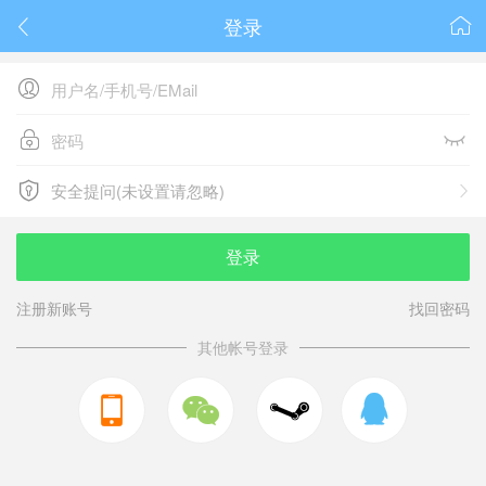
登录






安全提问(未设置请忽略)

安全提问(未设置请忽略)
登录
注册新账号
找回密码
其他帐号登录


