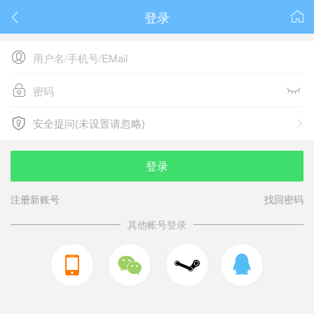
登录






安全提问(未设置请忽略)

安全提问(未设置请忽略)
登录
注册新账号
找回密码
其他帐号登录


