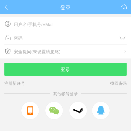
登录






安全提问(未设置请忽略)

安全提问(未设置请忽略)
登录
注册新账号
找回密码
其他帐号登录


