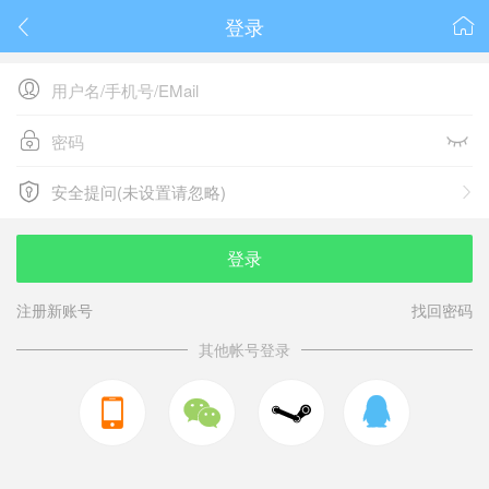
登录






安全提问(未设置请忽略)

安全提问(未设置请忽略)
登录
注册新账号
找回密码
其他帐号登录


