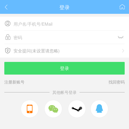
登录






安全提问(未设置请忽略)

安全提问(未设置请忽略)
登录
注册新账号
找回密码
其他帐号登录


