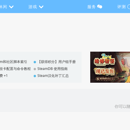
休闲
游戏
服务
评测
eam和社区脚本索引
【获得积分】用户组手册
F 挂卡配置与命令教程
SteamDB 使用指南
费 +1
Steam汉化补丁汇总