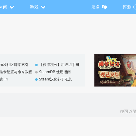
休闲
游戏
服务
评测
eam和社区脚本索引
【获得积分】用户组手册
F 挂卡配置与命令教程
SteamDB 使用指南
费 +1
Steam汉化补丁汇总