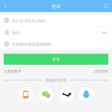
登录






安全提问(未设置请忽略)

安全提问(未设置请忽略)
登录
注册新账号
找回密码
其他帐号登录


