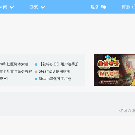
休闲
游戏
服务
评测
eam和社区脚本索引
【获得积分】用户组手册
F 挂卡配置与命令教程
SteamDB 使用指南
费 +1
Steam汉化补丁汇总