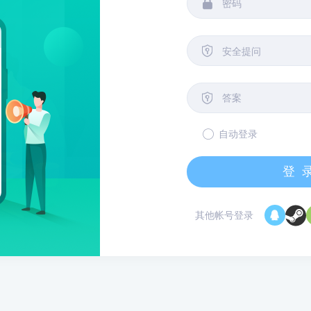


安全提问

自动登录
登
其他帐号登录
