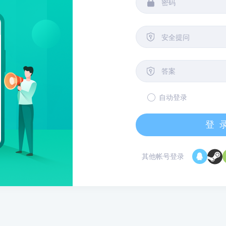


安全提问

自动登录
登
其他帐号登录
