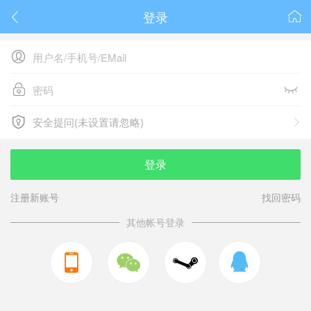
登录






安全提问(未设置请忽略)

安全提问(未设置请忽略)
登录
注册新账号
找回密码
其他帐号登录


