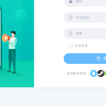


安全提问

自动登录
登
其他帐号登录
