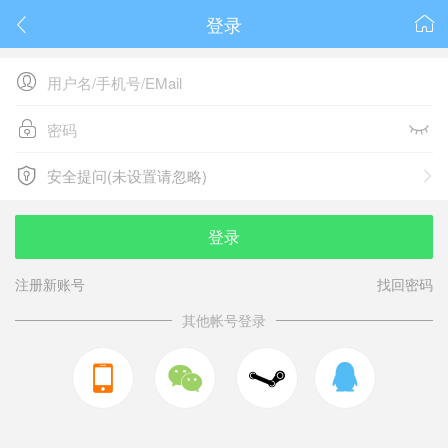
登录






安全提问(未设置请忽略)

安全提问(未设置请忽略)
登录
注册新账号
找回密码
其他帐号登录


