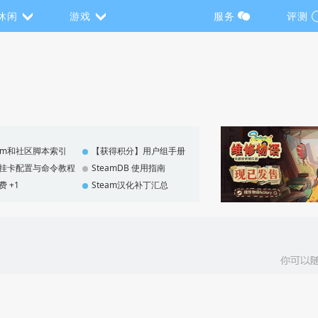
休闲
游戏
服务
评测
eam和社区脚本索引
【获得积分】用户组手册
F 挂卡配置与命令教程
SteamDB 使用指南
费 +1
Steam汉化补丁汇总