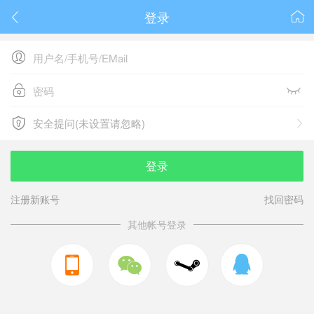
登录






安全提问(未设置请忽略)

安全提问(未设置请忽略)
登录
注册新账号
找回密码
其他帐号登录


