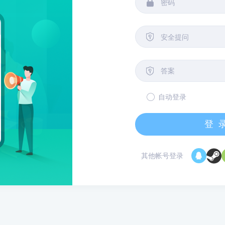


安全提问

自动登录
登
其他帐号登录
