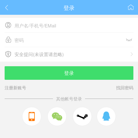
登录






安全提问(未设置请忽略)

安全提问(未设置请忽略)
登录
注册新账号
找回密码
其他帐号登录


