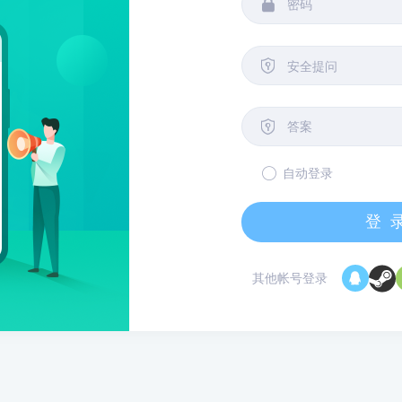


安全提问

自动登录
登
其他帐号登录
