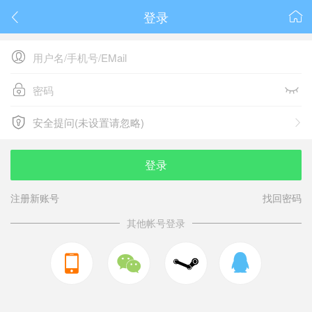
登录






安全提问(未设置请忽略)

安全提问(未设置请忽略)
登录
注册新账号
找回密码
其他帐号登录


