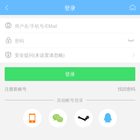
登录






安全提问(未设置请忽略)

安全提问(未设置请忽略)
登录
注册新账号
找回密码
其他帐号登录


