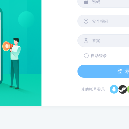


安全提问

自动登录
登
其他帐号登录
