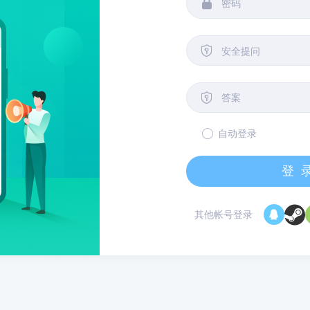


安全提问

自动登录
登
其他帐号登录
