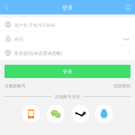
登录






安全提问(未设置请忽略)

安全提问(未设置请忽略)
登录
注册新账号
找回密码
其他帐号登录


