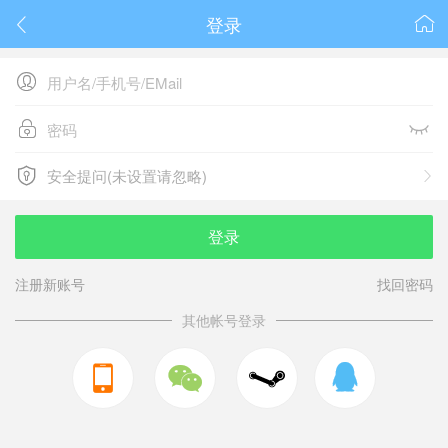
登录






安全提问(未设置请忽略)

安全提问(未设置请忽略)
登录
注册新账号
找回密码
其他帐号登录


