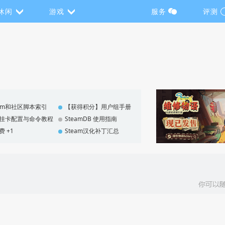
休闲
游戏
服务
评测
eam和社区脚本索引
【获得积分】用户组手册
F 挂卡配置与命令教程
SteamDB 使用指南
费 +1
Steam汉化补丁汇总