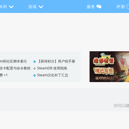
休闲
游戏
服务
评测
eam和社区脚本索引
【获得积分】用户组手册
F 挂卡配置与命令教程
SteamDB 使用指南
费 +1
Steam汉化补丁汇总