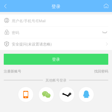
登录






安全提问(未设置请忽略)

安全提问(未设置请忽略)
登录
注册新账号
找回密码
其他帐号登录


