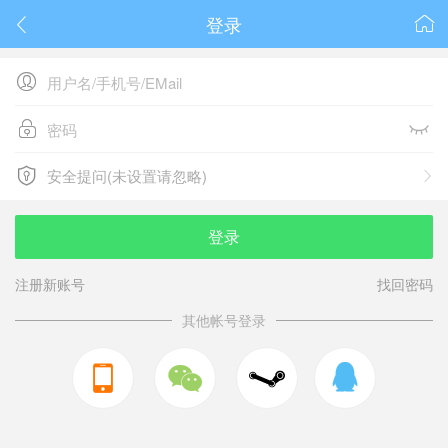
登录






安全提问(未设置请忽略)

安全提问(未设置请忽略)
登录
注册新账号
找回密码
其他帐号登录


