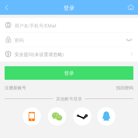
登录






安全提问(未设置请忽略)

安全提问(未设置请忽略)
登录
注册新账号
找回密码
其他帐号登录


